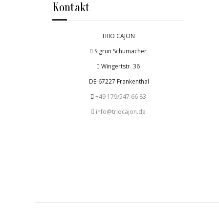
Kontakt
TRIO CAJON
Sigrun Schumacher
Wingertstr. 36
DE-67227 Frankenthal
+49 179/547 66 83
info@triocajon.de